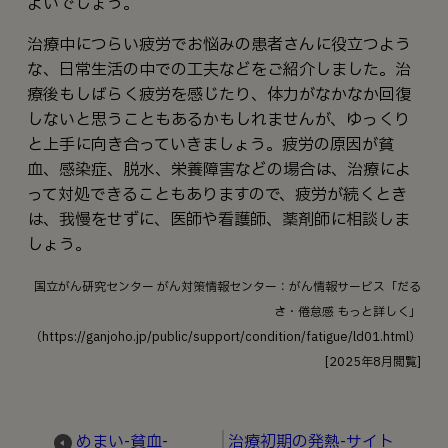
よいでしょう。
治療中につらい疲労でお悩みの患者さんに役立つよう
な、日常生活の中での工夫などをご紹介しました。治
療後もしばらく疲労を感じたり、体力がなかなか回復
しないと思うこともあるかもしれませんが、ゆっくり
と上手に向き合っていきましょう。疲労の原因が貧
血、感染症、脱水、栄養障害などの場合は、治療によ
って対処できることもありますので、疲労が続くとき
は、我慢をせずに、医師や看護師、薬剤師に相談しま
しょう。
国立がん研究センター がん対策情報センター：がん情報サービス「だる
さ・倦怠感 もっと詳しく」
（https://ganjoho.jp/public/support/condition/fatigue/ld01.html）
[2025年8月閲覧]
めまい-貧血-
治療初期の発熱-サイト