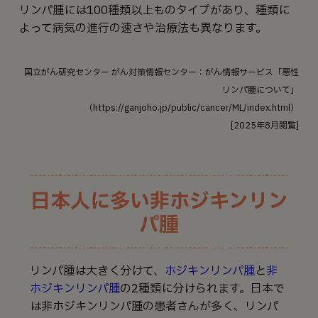
リンパ腫には100種類以上ものタイプがあり、種類に
よって病気の進行の速さや治療法も異なります。
国立がん研究センター がん対策情報センター：がん情報サービス「悪性
リンパ腫について」
（https://ganjoho.jp/public/cancer/ML/index.html）
[2025年8月閲覧]
日本人に多い非ホジキンリン
パ腫
リンパ腫は大きく分けて、
ホジキンリンパ腫
と
非
ホジキンリンパ腫
の2種類に分けられます。日本で
は非ホジキンリンパ腫の患者さんが多く、リンパ