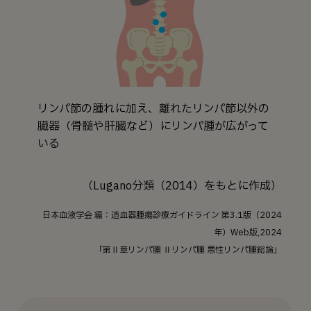
リンパ節の腫れに加え、離れたリンパ節以外の
臓器（骨髄や肝臓など）にリンパ腫が広がって
いる
（Lugano分類（2014）をもとに作成）
日本血液学会 編：造血器腫瘍診療ガイドライン 第3.1版（2024
年）Web版,2024
「第Ⅱ章リンパ腫 Ⅱリンパ腫 悪性リンパ腫総論」