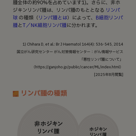
腫全体の約90%を占めています1)。さらに、非ホ
ジキンリンパ腫は、リンパ腫のもととなる
リンパ
球
の種類（→
リンパ腫とは
）によって、
B細胞リンパ
腫
と
T／NK細胞リンパ腫
に分かれます。
1) Chihara D, et al.: Br J Haematol 164(4): 536-545, 2014
国立がん研究センター がん対策情報センター：がん情報サービス
「悪性リンパ腫について」
（https://ganjoho.jp/public/cancer/ML/index.html）
[2025年8月閲覧]
リンパ腫の種類