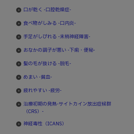
口が乾く -口腔乾燥症-
食べ物がしみる -口内炎-
手足がしびれる -末梢神経障害-
おなかの調子が悪い -下痢・便秘-
髪の毛が抜ける -脱毛-
めまい -貧血-
疲れやすい -疲労-
治療初期の発熱-サイトカイン放出症候群
（CRS）-
神経毒性（ICANS）