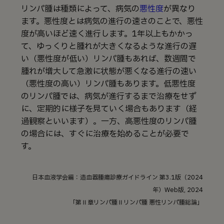
リンパ腫は種類によって、病気の
悪性度
が異なり
ます。悪性度とは病気の進行の速さのことで、悪性
度が高いほど速く進行します。1年以上もかかっ
て、ゆっくりと腫れが大きくなるような進行の遅
い（悪性度が低い）リンパ腫もあれば、数週間で
腫れが増大して急激に状態が悪くなる進行の速い
（悪性度の高い）リンパ腫もあります。低悪性度
のリンパ腫では、病気が進行するまで治療をせず
に、定期的に様子を見ていく場合もあります（経
過観察といいます）。一方、高悪性度のリンパ腫
の場合には、すぐに治療を始めることが必要で
す。
日本血液学会編：造血器腫瘍診療ガイドライン 第3.1版（2024
年）Web版, 2024
「第Ⅱ章リンパ腫Ⅱリンパ腫 悪性リンパ腫総論」