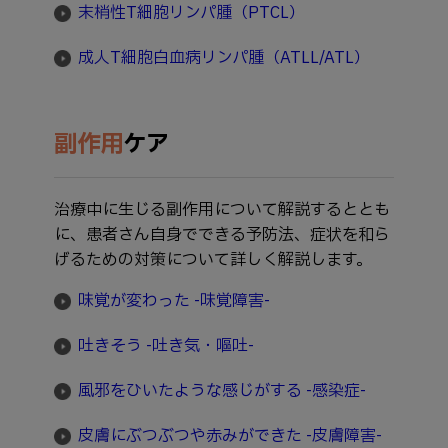
末梢性T細胞リンパ腫（PTCL）
成人T細胞白血病リンパ腫（ATLL/ATL）
副作用
ケア
治療中に生じる副作用について解説するととも
に、患者さん自身でできる予防法、症状を和ら
げるための対策について詳しく解説します。
味覚が変わった -味覚障害-
吐きそう -吐き気・嘔吐-
風邪をひいたような感じがする -感染症-
皮膚にぶつぶつや赤みができた -皮膚障害-