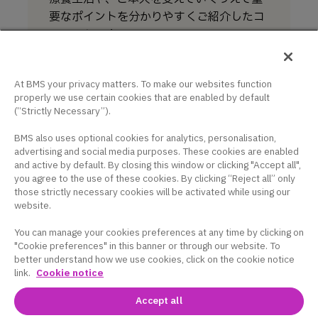
要なポイントを分かりやすくご紹介したコ
ンテンツです。
家族にできること
At BMS your privacy matters. To make our websites function
療養生活のサポート
properly we use certain cookies that are enabled by default
(“Strictly Necessary”).
こころのケアを受けたいとき
BMS also uses optional cookies for analytics, personalisation,
advertising and social media purposes. These cookies are enabled
and active by default. By closing this window or clicking "Accept all",
you agree to the use of these cookies. By clicking “Reject all” only
those strictly necessary cookies will be activated while using our
website.
You can manage your cookies preferences at any time by clicking on
"Cookie preferences" in this banner or through our website. To
better understand how we use cookies, click on the cookie notice
link.
Cookie notice
サイト利用条件
個人情報保護ポリシー
お問い
Accept all
合わせ