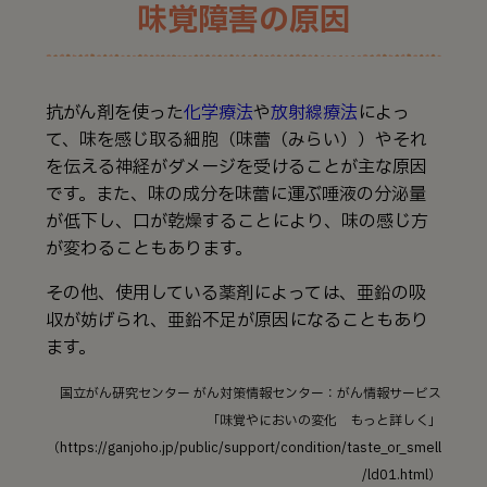
味覚障害の原因
抗がん剤を使った
化学療法
や
放射線療法
によっ
て、味を感じ取る細胞（味蕾（みらい））やそれ
を伝える神経がダメージを受けることが主な原因
です。また、味の成分を味蕾に運ぶ唾液の分泌量
が低下し、口が乾燥することにより、味の感じ方
が変わることもあります。
その他、使用している薬剤によっては、亜鉛の吸
収が妨げられ、亜鉛不足が原因になることもあり
ます。
国立がん研究センター がん対策情報センター：がん情報サービス
「味覚やにおいの変化 もっと詳しく」
（https://ganjoho.jp/public/support/condition/taste_or_smell
/ld01.html）