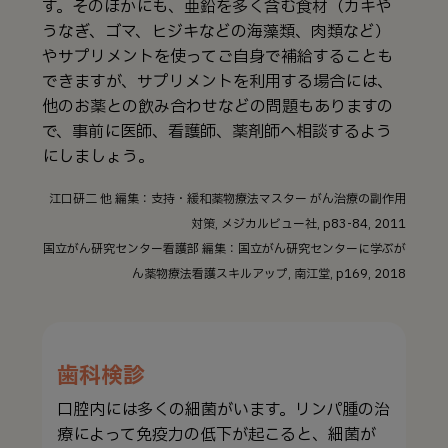
す。そのほかにも、亜鉛を多く含む食材（カキや
うなぎ、ゴマ、ヒジキなどの海藻類、肉類など）
やサプリメントを使ってご自身で補給することも
できますが、サプリメントを利用する場合には、
他のお薬との飲み合わせなどの問題もありますの
で、事前に医師、看護師、薬剤師へ相談するよう
にしましょう。
江口研二 他 編集：支持・緩和薬物療法マスター がん治療の副作用
対策, メジカルビュー社, p83-84, 2011
国立がん研究センター看護部 編集：国立がん研究センターに学ぶが
ん薬物療法看護スキルアップ, 南江堂, p169, 2018
歯科検診
口腔内には多くの細菌がいます。リンパ腫の治
療によって免疫力の低下が起こると、細菌が