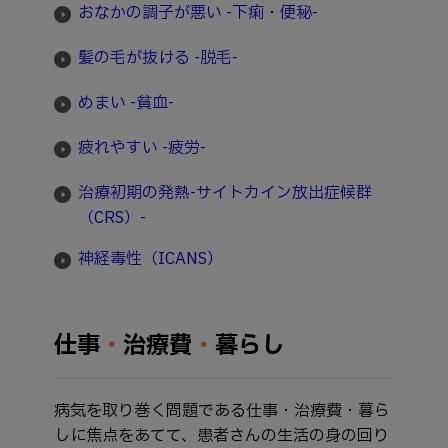
おなかの調子が悪い -下痢・便秘-
髪の毛が抜ける -脱毛-
めまい -貧血-
疲れやすい -疲労-
治療初期の発熱-サイトカイン放出症候群
（CRS）-
神経毒性（ICANS）
仕事
・
治療費
・
暮らし
病気を取り巻く問題である仕事・治療費・暮ら
しに焦点をあてて、患者さんの生活の身の回り