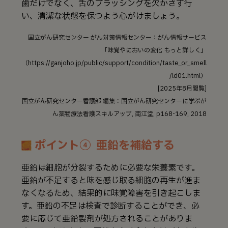
歯だけでなく、舌のブラッシングを欠かさず行
い、清潔な状態を保つよう心がけましょう。
国立がん研究センター がん対策情報センター：がん情報サービス
「味覚やにおいの変化 もっと詳しく」
（https://ganjoho.jp/public/support/condition/taste_or_smell
/ld01.html）
[2025年8月閲覧]
国立がん研究センター看護部 編集：国立がん研究センターに学ぶが
ん薬物療法看護スキルアップ, 南江堂, p168-169, 2018
ポイント④ 亜鉛を補給する
亜鉛は細胞が分裂するために必要な栄養素です。
亜鉛が不足すると味を感じ取る細胞の再生が進ま
なくなるため、結果的に味覚障害を引き起こしま
す。亜鉛の不足は検査で診断することができ、必
要に応じて亜鉛製剤が処方されることがありま