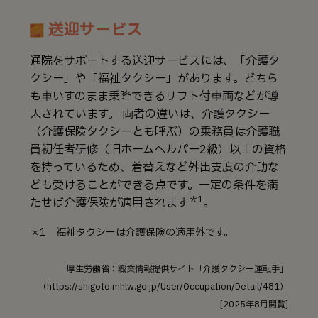
送迎サービス
通院をサポートする送迎サービスには、「介護タ
クシー」や「福祉タクシー」があります。どちら
も車いすのまま乗降できるリフト付車両などが導
入されています。 両者の違いは、介護タクシー
（介護保険タクシーとも呼ぶ）の乗務員は介護職
員初任者研修（旧ホームヘルパー2級）以上の資格
を持っているため、着替えなど外出支度の介助な
ども受けることができる点です。一定の条件を満
＊1
たせば介護保険が適用されます
。
＊1 福祉タクシーは介護保険の適用外です。
厚生労働省：職業情報提供サイト「介護タクシー運転手」
（https://shigoto.mhlw.go.jp/User/Occupation/Detail/481）
[2025年8月閲覧]