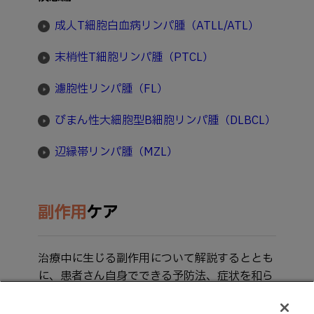
成人T細胞白血病リンパ腫（ATLL/ATL）
末梢性T細胞リンパ腫（PTCL）
濾胞性リンパ腫（FL）
びまん性大細胞型B細胞リンパ腫（DLBCL）
辺縁帯リンパ腫（MZL）
副作用
ケア
治療中に生じる副作用について解説するととも
に、患者さん自身でできる予防法、症状を和ら
げるための対策について詳しく解説します。