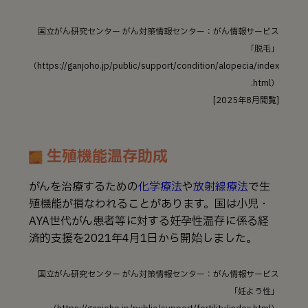
国⽴がん研究センター がん対策情報センター：がん情報サービス
「脱毛」
（https://ganjoho.jp/public/support/condition/alopecia/index
.html）
[2025年8月閲覧]
生殖機能温存助成
がんを治療するための
化学療法
や
放射線療法
で生
殖機能が損なわれることがあります。国は小児・
AYA世代がん患者等に対する妊孕性温存に係る経
済的支援を2021年4月1日から開始しました。
国⽴がん研究センター がん対策情報センター：がん情報サービス
「妊よう性」