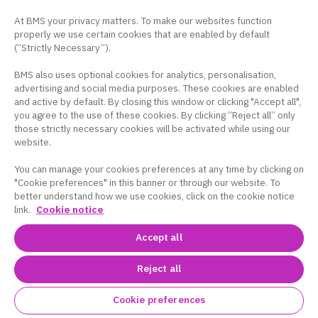
味覚が変わった -味覚障害-
At BMS your privacy matters. To make our websites function
properly we use certain cookies that are enabled by default
吐きそう -吐き気・嘔吐-
(“Strictly Necessary”).
風邪をひいたような感じがする -感染症-
BMS also uses optional cookies for analytics, personalisation,
advertising and social media purposes. These cookies are enabled
and active by default. By closing this window or clicking "Accept all",
皮膚にぶつぶつや赤みができた -皮膚障害-
you agree to the use of these cookies. By clicking “Reject all” only
those strictly necessary cookies will be activated while using our
口が乾く -口腔乾燥症-
website.
食べ物がしみる -口内炎-
You can manage your cookies preferences at any time by clicking on
"Cookie preferences" in this banner or through our website. To
better understand how we use cookies, click on the cookie notice
手足がしびれる -末梢神経障害-
link.
Cookie notice
おなかの調子が悪い -下痢・便秘-
Accept all
髪の毛が抜ける -脱毛-
Reject all
めまい -貧血-
Cookie preferences