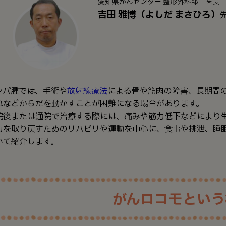
愛知県がんセンター 整形外科部 医長
吉田 雅博（よしだ まさひろ）
ンパ腫では、手術や
放射線療法
による骨や筋肉の障害、長期間
れなどからだを動かすことが困難になる場合があります。
院後または通院で治療する際には、痛みや筋力低下などにより
力を取り戻すためのリハビリや運動を中心に、食事や排泄、睡
いて紹介します。
がんロコモという