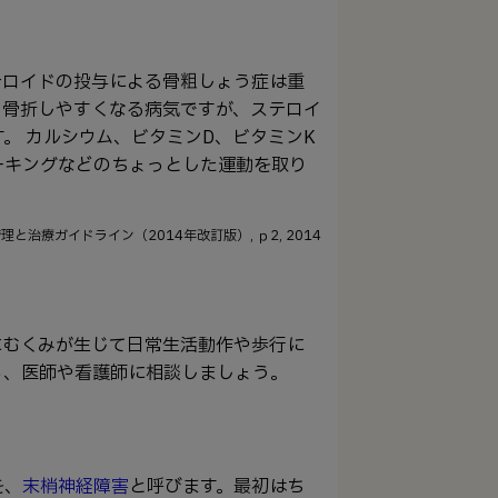
テロイドの投与による骨粗しょう症は重
て骨折しやすくなる病気ですが、ステロイ
。 カルシウム、ビタミンD、ビタミンK
ーキングなどのちょっとした運動を取り
治療ガイドライン（2014年改訂版）, ｐ2, 2014
にむくみが生じて日常生活動作や歩行に
ら、医師や看護師に相談しましょう。
を、
末梢神経障害
と呼びます。最初はち