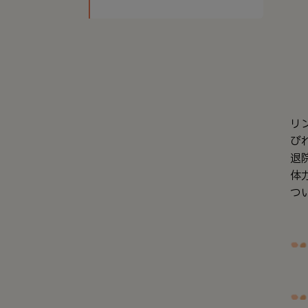
リ
び
退
体
つ