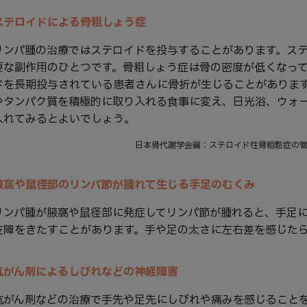
ステロイドによる骨粗しょう症
リンパ腫の治療ではステロイドを投与することがあります。ス
要な副作用のひとつです。骨粗しょう症は骨の密度が低くなっ
ドを長期投与されている患者さんに骨折が生じることがあります
やタンパク質を積極的に取り入れる食事に変え、日光浴、ウォ
入れてみるとよいでしょう。
日本骨代謝学会編：ステロイド性骨粗鬆症の管理と
腋窩や鼠径部のリンパ節が腫れて生じる手足のむくみ
リンパ腫が腋窩や鼠径部に発症してリンパ節が腫れると、手足
支障をきたすことがあります。手や足の太さに左右差を感じた
抗がん剤によるしびれなどの神経障害
抗がん剤などの治療で手先や足先にしびれや痛みを感じること