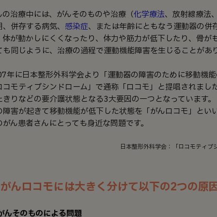
んの治療中には、がんそのものや治療（
化学療法
、放射線療法
用、併存する病気、
感染症
、または年齢にともなう運動器の併
、体が動かしにくくなったり、体⼒や筋⼒が低下したり、⾻が
ても同じように、治療の過程で運動機能障害を生じることがあ
007年に日本整形外科学会より「運動器の障害のために移動機
ロコモティブシンドローム」で通称「ロコモ」と提唱されまし
たきりなどの要介護状態となる3大要因の一つとなっています。
の障害が起きて移動機能が低下した状態を「がんロコモ」とい
のがん患者さんにとっても⾝近な問題です。
日本整形外科学会：「ロコモティブ
がんロコモには大きく分けて以下の2つの原
 がんそのものによる問題