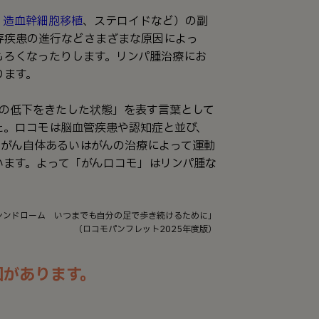
、
造血幹細胞移植
、ステロイドなど）の副
存疾患の進行などさまざまな原因によっ
もろくなったりします。リンパ腫治療にお
ります。
能の低下をきたした状態」を表す言葉として
た。ロコモは脳血管疾患や認知症と並び、
 がん自体あるいはがんの治療によって運動
います。よって「がんロコモ」はリンパ腫な
シンドローム いつまでも自分の足で歩き続けるために」
（ロコモパンフレット2025年度版）
因があります。