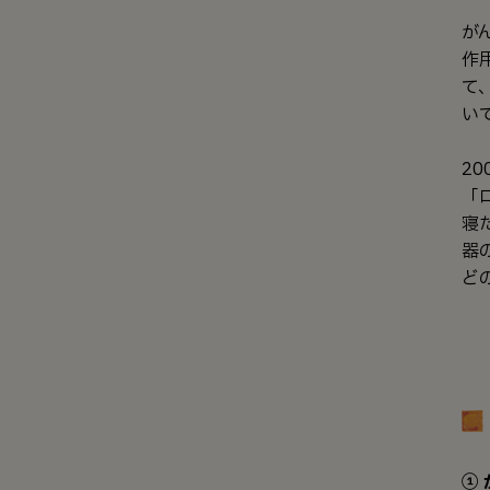
が
作
て
い
2
「
寝
器
ど
①