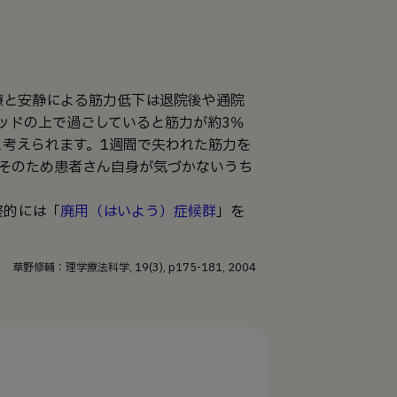
療と安静による筋力低下は退院後や通院
ッドの上で過ごしていると筋力が約3％
と考えられます。1週間で失われた筋力を
そのため患者さん自身が気づかないうち
終的には「
廃用（はいよう）症候群
」を
草野修輔：理学療法科学, 19(3), p175-181, 2004