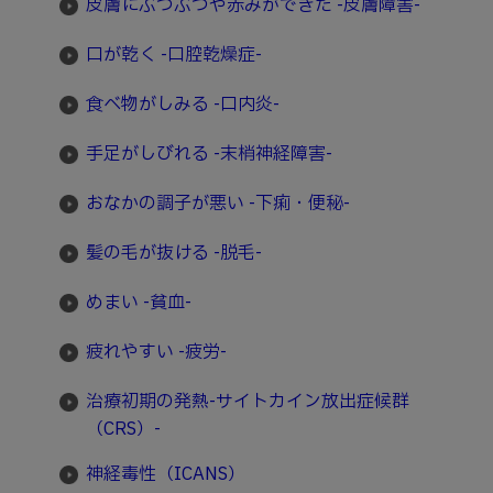
皮膚にぶつぶつや赤みができた -皮膚障害-
口が乾く -口腔乾燥症-
食べ物がしみる -口内炎-
手足がしびれる -末梢神経障害-
おなかの調子が悪い -下痢・便秘-
髪の毛が抜ける -脱毛-
めまい -貧血-
疲れやすい -疲労-
治療初期の発熱-サイトカイン放出症候群
（CRS）-
神経毒性（ICANS）