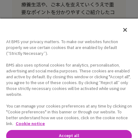
療養生活や、ご本人を支えていくうえで重
要なポイントを分かりやすくご紹介したコ
ンテンツです。
家族にできること
At BMS your privacy matters. To make our websites function
療養生活のサポート
properly we use certain cookies that are enabled by default
(“Strictly Necessary”).
こころのケアを受けたいとき
BMS also uses optional cookies for analytics, personalisation,
advertising and social media purposes. These cookies are enabled
and active by default. By closing this window or clicking "Accept all",
you agree to the use of these cookies. By clicking “Reject all” only
those strictly necessary cookies will be activated while using our
website.
You can manage your cookies preferences at any time by clicking on
"Cookie preferences" in this banner or through our website. To
better understand how we use cookies, click on the cookie notice
link.
Cookie notice
サイト利用条件
個人情報保護ポリシー
お問い
Accept all