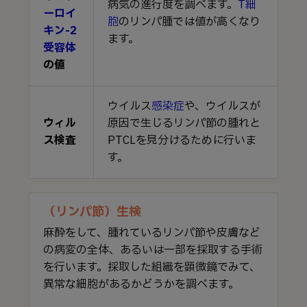
病気の進行度を調べます。
T細
ーロイ
胞
のリンパ腫では値が高くなり
キン-2
ます。
受容体
の値
ウイルス
感染症
や、ウイルスが
ウィル
原因で生じるリンパ節の腫れと
ス検査
PTCLを見分けるために行いま
す。
（リンパ節）生検
麻酔をして、腫れているリンパ節や皮膚など
の病変の全体、あるいは一部を採取する手術
を行います。採取した組織を顕微鏡でみて、
異常な細胞があるかどうかを調べます。