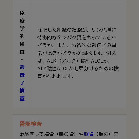
免
疫
学
採取した組織の細胞が、リンパ腫に
的
特徴的なタンパク質をもっているか
検
どうか、また、特徴的な遺伝子の異
査
常があるかどうかを調べます。例え
・
ば、ALK（アルク）陽性ALCLか、
遺
ALK陰性ALCLかを見分けるための検
伝
査が行われます。
子
検
査
骨髄検査
麻酔をして腸骨（腰の骨）や
胸骨
（胸の中央