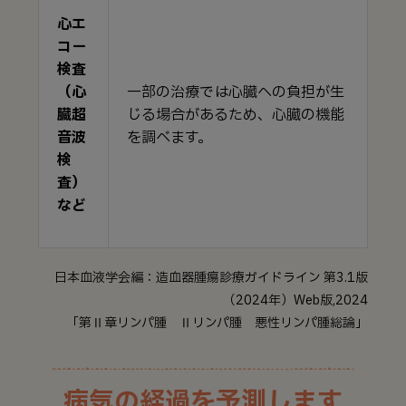
心エ
コー
検査
（心
一部の治療では心臓への負担が生
臓超
じる場合があるため、心臓の機能
音波
を調べます。
検
査）
など
日本血液学会編：造血器腫瘍診療ガイドライン 第3.1版
（2024年）Web版,2024
「第Ⅱ章リンパ腫 Ⅱリンパ腫 悪性リンパ腫総論」
病気の経過を予測します