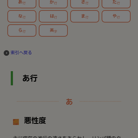
あ
か
さ
た
行
行
行
行
な
は
ま
や
行
行
行
行
ら
英
行
字
索引へ戻る
あ行
あ
悪性度