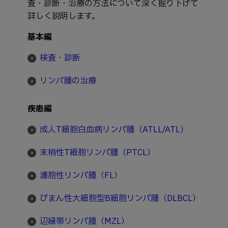
査・診断・治療の方法について深く掘り下げて
詳しく説明します。
基本編
検査・診断
リンパ腫の治療
疾患編
成人T細胞白血病リンパ腫（ATLL/ATL）
末梢性T細胞リンパ腫（PTCL）
濾胞性リンパ腫（FL）
びまん性大細胞型B細胞リンパ腫（DLBCL）
辺縁帯リンパ腫（MZL）