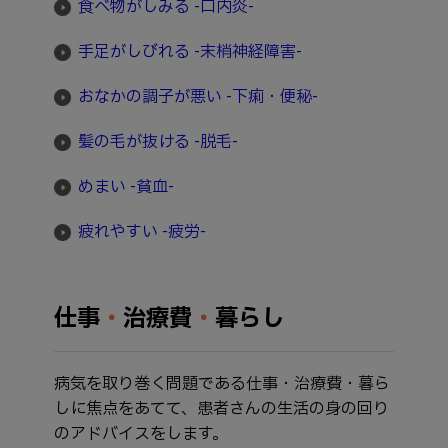
食べ物がしみる -口内炎-
手足がしびれる -末梢神経障害-
おなかの調子が悪い -下痢・便秘-
髪の毛が抜ける -脱毛-
めまい -貧血-
疲れやすい -疲労-
仕事
・
治療費
・
暮らし
病気を取り巻く問題である仕事・治療費・暮ら
しに焦点をあてて、患者さんの生活の身の回り
のアドバイスをします。