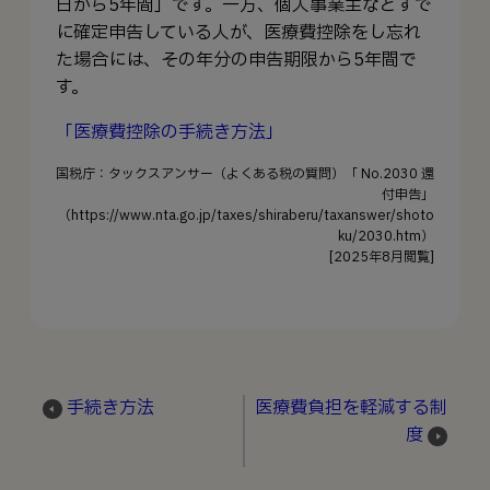
日から5年間」です。一方、個人事業主などすで
に確定申告している人が、医療費控除をし忘れ
た場合には、その年分の申告期限から5年間で
す。
「医療費控除の手続き方法」
国税庁：タックスアンサー（よくある税の質問）「 No.2030 還
付申告」
（https://www.nta.go.jp/taxes/shiraberu/taxanswer/shoto
ku/2030.htm）
[2025年8月閲覧]
手続き方法
医療費負担を軽減する制
度