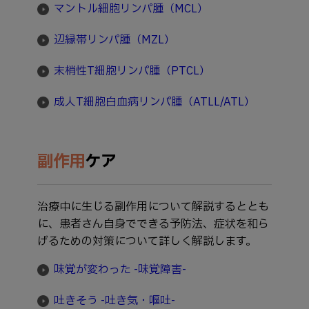
マントル細胞リンパ腫（MCL）
辺縁帯リンパ腫（MZL）
末梢性T細胞リンパ腫（PTCL）
成人T細胞白血病リンパ腫（ATLL/ATL）
副作用
ケア
治療中に生じる副作用について解説するととも
に、患者さん自身でできる予防法、症状を和ら
げるための対策について詳しく解説します。
味覚が変わった -味覚障害-
吐きそう -吐き気・嘔吐-