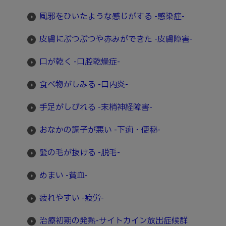
風邪をひいたような感じがする -感染症-
皮膚にぶつぶつや赤みができた -皮膚障害-
口が乾く -口腔乾燥症-
食べ物がしみる -口内炎-
手足がしびれる -末梢神経障害-
おなかの調子が悪い -下痢・便秘-
髪の毛が抜ける -脱毛-
めまい -貧血-
疲れやすい -疲労-
治療初期の発熱-サイトカイン放出症候群