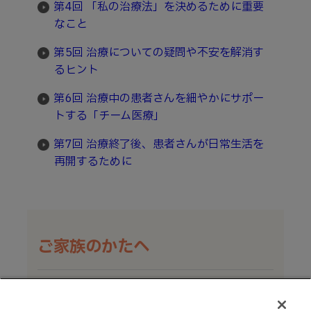
第4回 「私の治療法」を決めるために重要
なこと
第5回 治療についての疑問や不安を解消す
るヒント
第6回 治療中の患者さんを細やかにサポー
トする「チーム医療」
第7回 治療終了後、患者さんが日常生活を
再開するために
ご家族のかたへ
監修：
公益財団法人慈愛会 今村総合病院 名誉院長 兼