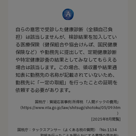
自らの意思で受診した健康診断（全額自己負
担）は該当しませんが、検診結果を加入してい
る医療保険（健保組合や協会けんぽ、国民健康
保険など）や勤務先に提出して、定期健康診断
や特定健康診査の結果としてみなしてもらえる
場合は該当します。この場合、領収書や結果通
知表に勤務先の名称が記載されていないため、
勤務先に「一定の取組」を行ったことの証明を
依頼する必要があります。
国税庁：質疑応答事例 所得税 「人間ドックの費用」
（https://www.nta.go.jp/law/shitsugi/shotoku/05/09.htm
）
[2025年8月閲覧]
国税庁：タックスアンサー（よくある税の質問）「No.1134
取組を行ったことを明らかにする書類の具体例」