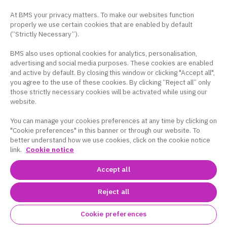
臨床研究センター長、HTLV-1研究センター長
At BMS your privacy matters. To make our websites function
宇都宮 與（うつのみや あたえ）先生
properly we use certain cookies that are enabled by default
(“Strictly Necessary”).
療養生活や、ご本人を支えていくうえで重
BMS also uses optional cookies for analytics, personalisation,
要なポイントを分かりやすくご紹介したコ
advertising and social media purposes. These cookies are enabled
ンテンツです。
and active by default. By closing this window or clicking "Accept all",
you agree to the use of these cookies. By clicking “Reject all” only
家族にできること
those strictly necessary cookies will be activated while using our
website.
療養生活のサポート
You can manage your cookies preferences at any time by clicking on
"Cookie preferences" in this banner or through our website. To
こころのケアを受けたいとき
better understand how we use cookies, click on the cookie notice
link.
Cookie notice
Accept all
Reject all
Cookie preferences